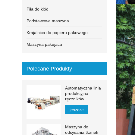
Piła do kłód
Podstawowa maszyna
Krajalnica do papieru pakowego
Maszyna pakująca
Polecane Produkty
Automatyczna linia
produkcyjna
ręczników
papierowych MJN-
PL
jeszcze
Maszyna do
odsysania tkanek