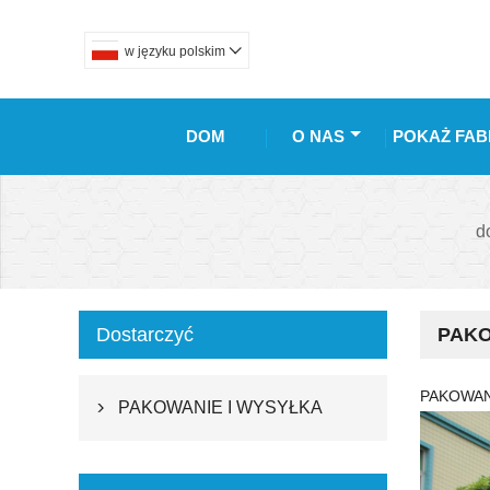
w języku polskim

DOM
O NAS
POKAŻ FAB
d
Dostarczyć
PAKO
PAKOWAN
PAKOWANIE I WYSYŁKA
