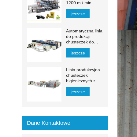
1200 m / min
jeszcze
Automatyczna linia
do produkcji
chusteczek do
twarzy YH-FG
jeszcze
Linia produkcyjna
chusteczek
higienicznych z
automatycznym
transferem 1500–
jeszcze
2200 mm
Dane Kontaktowe