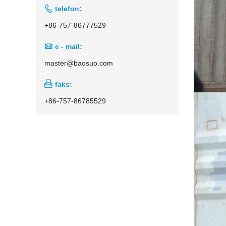

telefon:
+86-757-86777529

e - mail:
master@baosuo.com

faks:
+86-757-86785529