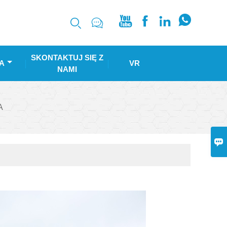






SKONTAKTUJ SIĘ Z
A
VR
NAMI
A
