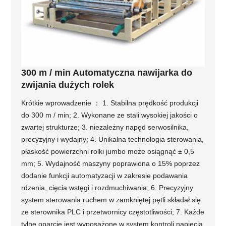
300 m / min Automatyczna nawijarka do
zwijania dużych rolek
Krótkie wprowadzenie ： 1. Stabilna prędkość produkcji
do 300 m / min; 2. Wykonane ze stali wysokiej jakości o
zwartej strukturze; 3. niezależny napęd serwosilnika,
precyzyjny i wydajny; 4. Unikalna technologia sterowania,
płaskość powierzchni rolki jumbo może osiągnąć ± 0,5
mm; 5. Wydajność maszyny poprawiona o 15% poprzez
dodanie funkcji automatyzacji w zakresie podawania
rdzenia, cięcia wstęgi i rozdmuchiwania; 6. Precyzyjny
system sterowania ruchem w zamkniętej pętli składał się
ze sterownika PLC i przetwornicy częstotliwości; 7. Każde
tylne oparcie jest wyposażone w system kontroli napięcia