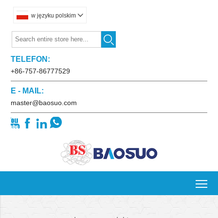
w języku polskim


TELEFON:
+86-757-86777529
E - MAIL:
master@baosuo.com




To