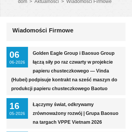
dom
>
Aktualności
>
Wiadomości Firmowe
Wiadomości Firmowe
06
Golden Eagle Group i Baosuo Group
łączą siły po raz czwarty w projekcie
06-2026
papieru chusteczkowego — Vinda
(Hubei) podpisuje kontrakt na sześć maszyn do
produkcji papieru chusteczkowego Baotuo
16
Łączymy świat, odkrywamy
zrównoważony rozwój | Grupa Baosuo
05-2026
na targach VPPE Vietnam 2026