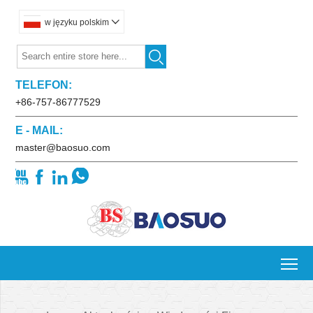
w języku polskim


TELEFON:
+86-757-86777529
E - MAIL:
master@baosuo.com




To