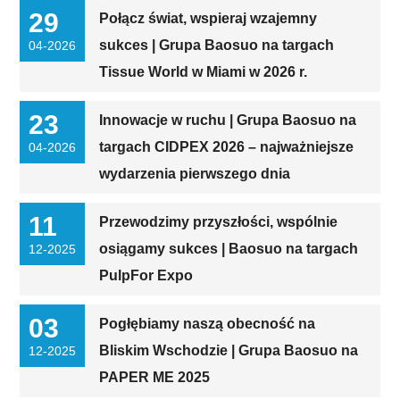
29
Połącz świat, wspieraj wzajemny
sukces | Grupa Baosuo na targach
04-2026
Tissue World w Miami w 2026 r.
23
Innowacje w ruchu | Grupa Baosuo na
targach CIDPEX 2026 – najważniejsze
04-2026
wydarzenia pierwszego dnia
11
Przewodzimy przyszłości, wspólnie
osiągamy sukces | Baosuo na targach
12-2025
PulpFor Expo
03
Pogłębiamy naszą obecność na
Bliskim Wschodzie | Grupa Baosuo na
12-2025
PAPER ME 2025