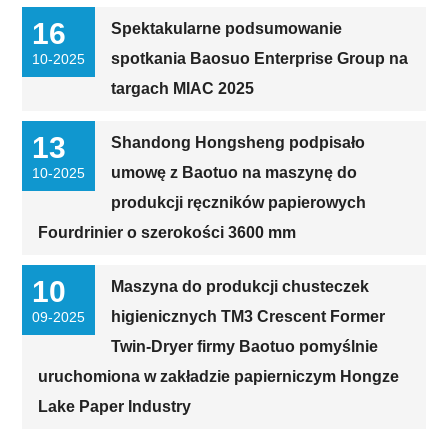
16
Spektakularne podsumowanie
spotkania Baosuo Enterprise Group na
10-2025
targach MIAC 2025
13
Shandong Hongsheng podpisało
umowę z Baotuo na maszynę do
10-2025
produkcji ręczników papierowych
Fourdrinier o szerokości 3600 mm
10
Maszyna do produkcji chusteczek
higienicznych TM3 Crescent Former
09-2025
Twin-Dryer firmy Baotuo pomyślnie
uruchomiona w zakładzie papierniczym Hongze
Lake Paper Industry