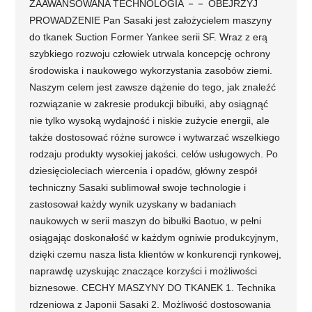
ZAAWANSOWANA TECHNOLOGIA －－ OBEJRZYJ
PROWADZENIE Pan Sasaki jest założycielem maszyny
do tkanek Suction Former Yankee serii SF. Wraz z erą
szybkiego rozwoju człowiek utrwala koncepcję ochrony
środowiska i naukowego wykorzystania zasobów ziemi.
Naszym celem jest zawsze dążenie do tego, jak znaleźć
rozwiązanie w zakresie produkcji bibułki, aby osiągnąć
nie tylko wysoką wydajność i niskie zużycie energii, ale
także dostosować różne surowce i wytwarzać wszelkiego
rodzaju produkty wysokiej jakości. celów usługowych. Po
dziesięcioleciach wiercenia i opadów, główny zespół
techniczny Sasaki sublimował swoje technologie i
zastosował każdy wynik uzyskany w badaniach
naukowych w serii maszyn do bibułki Baotuo, w pełni
osiągając doskonałość w każdym ogniwie produkcyjnym,
dzięki czemu nasza lista klientów w konkurencji rynkowej,
naprawdę uzyskując znaczące korzyści i możliwości
biznesowe. CECHY MASZYNY DO TKANEK 1. Technika
rdzeniowa z Japonii Sasaki 2. Możliwość dostosowania