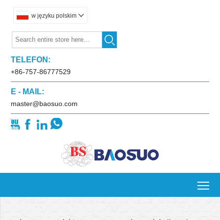
w języku polskim


TELEFON:
+86-757-86777529
E - MAIL:
master@baosuo.com




To