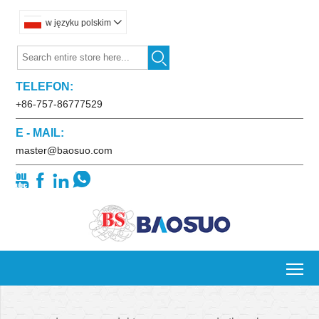
w języku polskim


TELEFON:
+86-757-86777529
E - MAIL:
master@baosuo.com




To