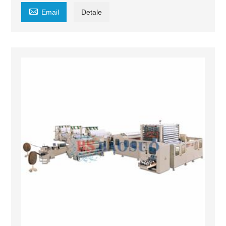

Email
Detale