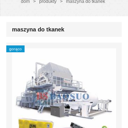
dom
>
produkty
>
maszyna do tkanek
maszyna do tkanek
gorąco