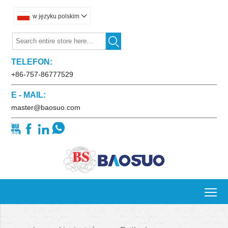
w języku polskim


TELEFON:
+86-757-86777529
E - MAIL:
master@baosuo.com




To