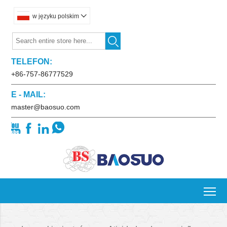
w języku polskim


TELEFON:
+86-757-86777529
E - MAIL:
master@baosuo.com




To