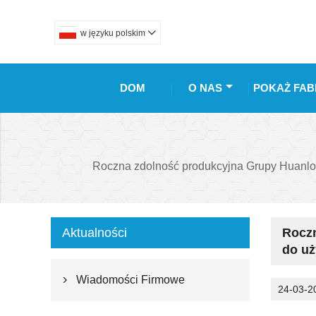
w języku polskim

DOM
O NAS
POKAŻ FAB
Roczna zdolność produkcyjna Grupy Huanlon
Aktualności
Roczn
do uż
Wiadomości Firmowe

24-03-2