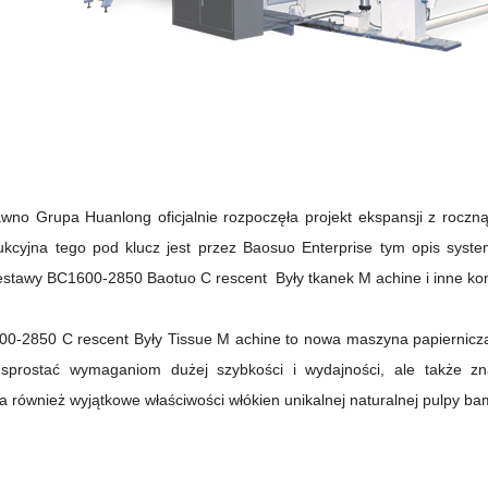
wno Grupa Huanlong oficjalnie rozpoczęła projekt ekspansji z roczną 
dukcyjna tego pod klucz jest przez Baosuo Enterprise tym opis sys
zestawy BC1600-2850 Baotuo
C
rescent
Były
tkanek
M
achine i inne 
00-2850
C
rescent
Były Tissue
M
achine to nowa maszyna papiernic
 sprostać wymaganiom dużej szybkości i wydajności, ale także zn
a również wyjątkowe właściwości włókien unikalnej naturalnej pulpy 