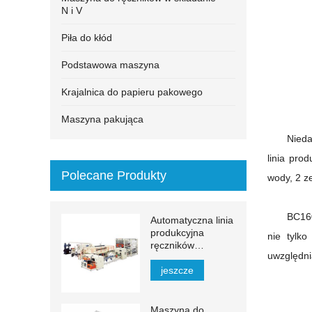
N i V
Piła do kłód
Podstawowa maszyna
Krajalnica do papieru pakowego
Maszyna pakująca
Nieda
linia pro
Polecane Produkty
wody, 2 
BC16
Automatyczna linia
produkcyjna
nie tylko
ręczników
uwzględni
papierowych MJN-
PL
jeszcze
Maszyna do