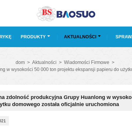
RYKĘ
PRODUKTY
AKTUALNOŚCI
SPRAW
dom
>
Aktualności
>
Wiadomości Firmowe
>
g w wysokości 50 000 ton projektu ekspansji papieru do użytk
a zdolność produkcyjna Grupy Huanlong w wysokośc
ytku domowego została oficjalnie uruchomiona
021