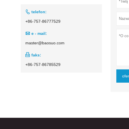

telefon:
+86-757-86777529

e - mail:
master@baosuo.com

faks:
+86-757-86785529
ofe