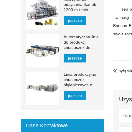
odsysania tkanek
Ten p
1200 m / min
rafinacji
jeszcze
Baosuo E
swoje roc
Automatyczna linia
do produkcji
chusteczek do
twarzy YH-FG
jeszcze
byłą w

Linia produkcyjna
chusteczek
higienicznych z
automatycznym
transferem 1500–
jeszcze
Uzys
2200 mm
Dane Kontaktowe