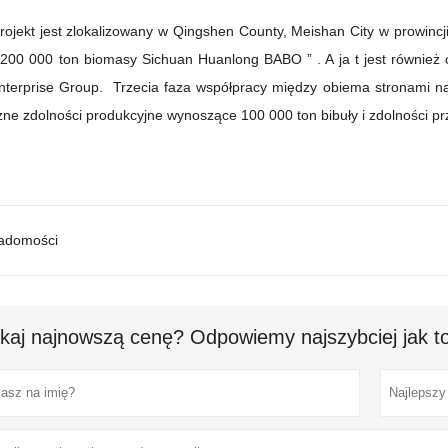
rojekt jest zlokalizowany w Qingshen County, Meishan City w prowincji
200 000 ton biomasy
Sichuan Huanlong
BABO
”
.
A ja
t jest również
nterprise Group.
Trzecia faza współpracy między obiema stronami n
zne zdolności produkcyjne wynoszące 100 000 ton bibuły i zdolności pr
iadomości
kaj najnowszą cenę? Odpowiemy najszybciej jak to