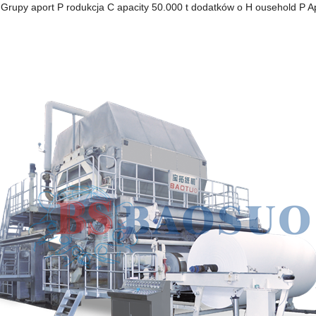
 Grupy
aport
P
rodukcja
C
apacity 50.000
t
dodatków o
H
ousehold
P
A