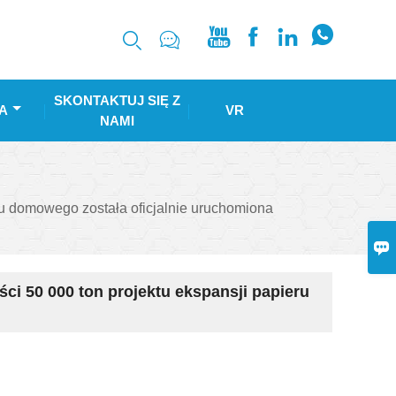






SKONTAKTUJ SIĘ Z
A
VR
NAMI
u domowego została oficjalnie uruchomiona

i 50 000 ton projektu ekspansji papieru