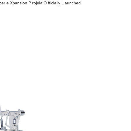
per
e
Xpansion
P
rojekt
O
fficially
L
aunched