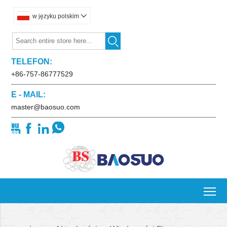
w języku polskim


TELEFON:
+86-757-86777529
E - MAIL:
master@baosuo.com




To