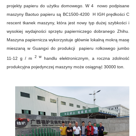
projekty papieru do użytku domowego. W
4
nowo podpisane
maszyny Baotuo papieru są
BC1500-4200
H
IGH prędkości
C
rescent
tkanek maszyny, która jest nowy typ dużej szybkości i
wysokiej wydajności sprzętu papierniczego dobranego Zhihu.
Maszyna papiernicza wykorzystuje głównie lokalną mokrą masę
mieszaną w Guangxi do produkcji
papieru rolkowego jumbo
2 w
11-12 g /
m
handlu elektronicznym, a roczna zdolność
produkcyjna pojedynczej maszyny może osiągnąć 30000 ton.