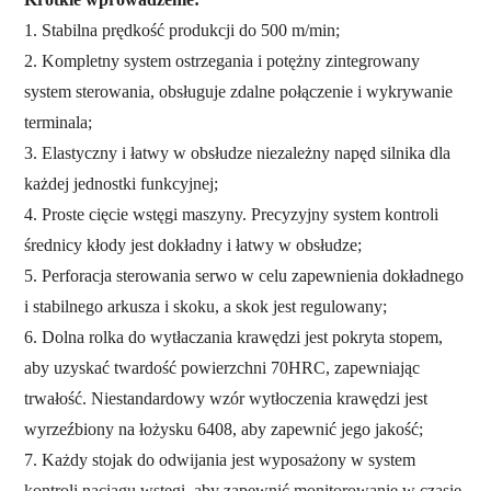
1. Stabilna prędkość produkcji do 500 m/min;
2. Kompletny system ostrzegania i potężny zintegrowany
system sterowania,
obsługuje zdalne połączenie i wykrywanie
terminala;
3. Elastyczny i łatwy w obsłudze niezależny napęd silnika dla
każdej jednostki funkcyjnej
;
4. Proste cięcie wstęgi maszyny. Precyzyjny system kontroli
średnicy kłody jest dokładny i łatwy w obsłudze;
5. Perforacja sterowania serwo w celu zapewnienia dokładnego
i stabilnego arkusza i skoku, a skok jest regulowany;
6. Dolna rolka do wytłaczania krawędzi jest pokryta stopem,
aby uzyskać twardość powierzchni 70HRC, zapewniając
trwałość. Niestandardowy wzór wytłoczenia krawędzi jest
wyrzeźbiony na łożysku 6408, aby zapewnić jego jakość;
7. Każdy stojak do odwijania jest wyposażony w system
kontroli naciągu wstęgi, aby zapewnić monitorowanie w czasie