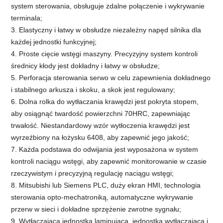
system sterowania, obsługuje zdalne połączenie i wykrywanie
terminala;
3. Elastyczny i łatwy w obsłudze niezależny napęd silnika dla
każdej jednostki funkcyjnej;
4. Proste cięcie wstęgi maszyny. Precyzyjny system kontroli
średnicy kłody jest dokładny i łatwy w obsłudze;
5. Perforacja sterowania serwo w celu zapewnienia dokładnego
i stabilnego arkusza i skoku, a skok jest regulowany;
6. Dolna rolka do wytłaczania krawędzi jest pokryta stopem,
aby osiągnąć twardość powierzchni 70HRC, zapewniając
trwałość. Niestandardowy wzór wytłoczenia krawędzi jest
wyrzeźbiony na łożysku 6408, aby zapewnić jego jakość;
7. Każda podstawa do odwijania jest wyposażona w system
kontroli naciągu wstęgi, aby zapewnić monitorowanie w czasie
rzeczywistym i precyzyjną regulację naciągu wstęgi;
8. Mitsubishi lub Siemens PLC, duży ekran HMI, technologia
sterowania opto-mechatroniką, automatyczne wykrywanie
przerw w sieci i dokładne sprzężenie zwrotne sygnału;
9. Wytłaczająca jednostka laminująca, jednostka wytłaczająca i