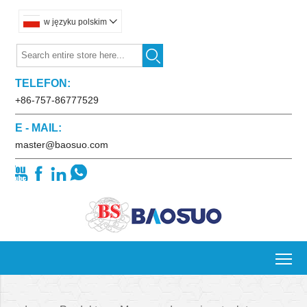
w języku polskim


TELEFON:
+86-757-86777529
E - MAIL:
master@baosuo.com




To