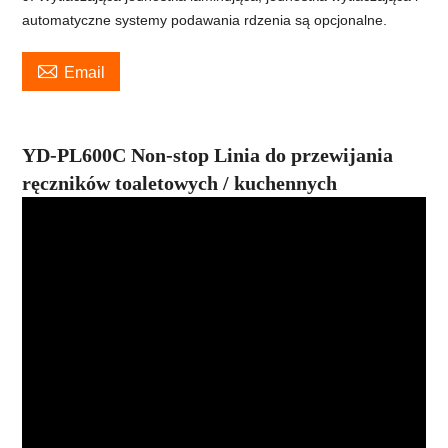
automatyczne systemy podawania rdzenia są opcjonalne.

Email
YD-PL600C Non-stop Linia do przewijania
ręczników toaletowych / kuchennych