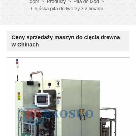
dom
>
Produkty
>
Piła do kłód
>
Chińska piła do twarzy z 2 liniami
Ceny sprzedaży maszyn do cięcia drewna
w Chinach