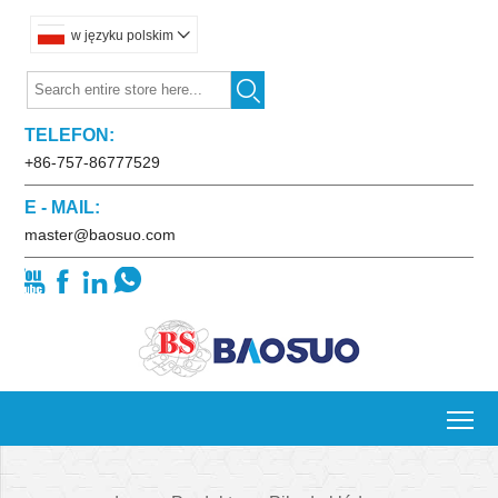
w języku polskim


TELEFON:
+86-757-86777529
E - MAIL:
master@baosuo.com




To