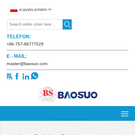
w języku polskim


TELEFON:
+86-757-86777529
E - MAIL:
master@baosuo.com




To