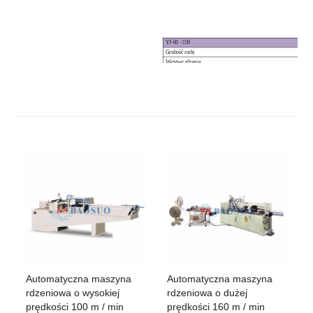
YJ-60
/150
Grubość rurki
1,5 ~
Warstwy rdzenia
7 ~ 1
Średnica rdzenia
Φ25 
Prędkość maszyny
0 ~ 1
* Inne specyfikacje są dostępne zgodnie z wymaganiami
Automatyczna maszyna
Automatyczna maszyna
rdzeniowa o wysokiej
rdzeniowa o dużej
prędkości 100 m / min
prędkości 160 m / min